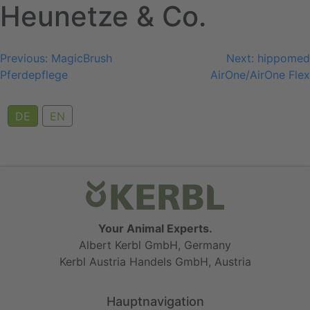
Heunetze & Co.
Skip
to
content
Beitragsnavigation
Previous:
MagicBrush
Next:
hippomed
Pferdepflege
AirOne/AirOne Flex
DE
EN
Your Animal Experts.
Albert Kerbl GmbH, Germany
Kerbl Austria Handels GmbH, Austria
Hauptnavigation