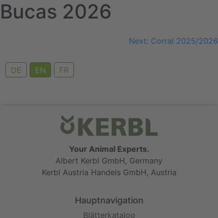
Bucas 2026
Skip
to
content
Post
Next:
Corral 2025/2026
navigation
DE
EN
FR
Your Animal Experts.
Albert Kerbl GmbH, Germany
Kerbl Austria Handels GmbH, Austria
Hauptnavigation
Blätterkatalog