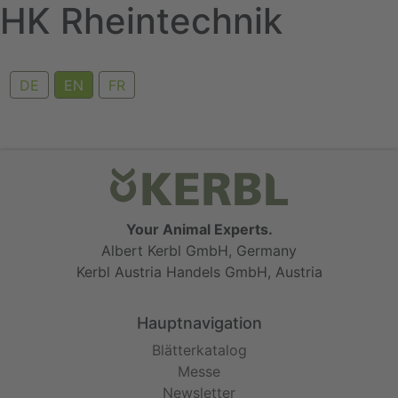
HK Rheintechnik
Skip
to
content
DE
EN
FR
Your Animal Experts.
Albert Kerbl GmbH, Germany
Kerbl Austria Handels GmbH, Austria
Hauptnavigation
Blätterkatalog
Messe
Newsletter