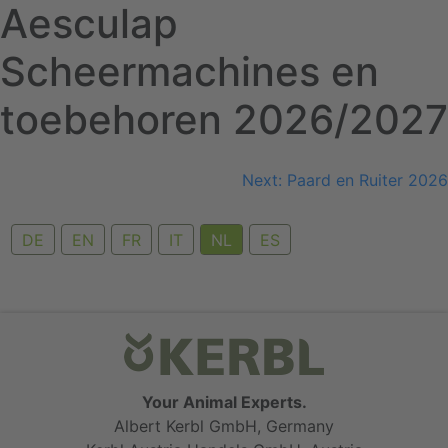
Aesculap
Skip
to
Scheermachines en
content
toebehoren 2026/2027
Bericht
Next:
Paard en Ruiter 2026
navigatie
DE
EN
FR
IT
NL
ES
Your Animal Experts.
Albert Kerbl GmbH, Germany